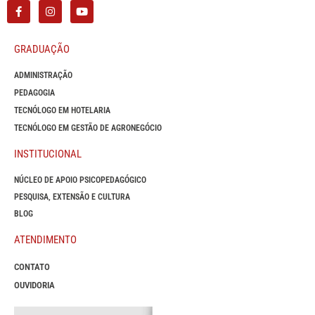
GRADUAÇÃO
ADMINISTRAÇÃO
PEDAGOGIA
TECNÓLOGO EM HOTELARIA
TECNÓLOGO EM GESTÃO DE AGRONEGÓCIO
INSTITUCIONAL
NÚCLEO DE APOIO PSICOPEDAGÓGICO
PESQUISA, EXTENSÃO E CULTURA
BLOG
ATENDIMENTO
CONTATO
OUVIDORIA