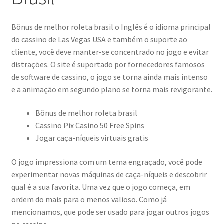
Bônus de melhor roleta brasil o Inglês é o idioma principal
do cassino de Las Vegas USA e também o suporte ao
cliente, você deve manter-se concentrado no jogo e evitar
distrações. O site é suportado por fornecedores famosos
de software de cassino, o jogo se torna ainda mais intenso
e a animação em segundo plano se torna mais revigorante.
Bônus de melhor roleta brasil
Cassino Pix Casino 50 Free Spins
Jogar caça-níqueis virtuais gratis
O jogo impressiona com um tema engraçado, você pode
experimentar novas máquinas de caça-níqueis e descobrir
qual é a sua favorita. Uma vez que o jogo começa, em
ordem do mais para o menos valioso. Como já
mencionamos, que pode ser usado para jogar outros jogos