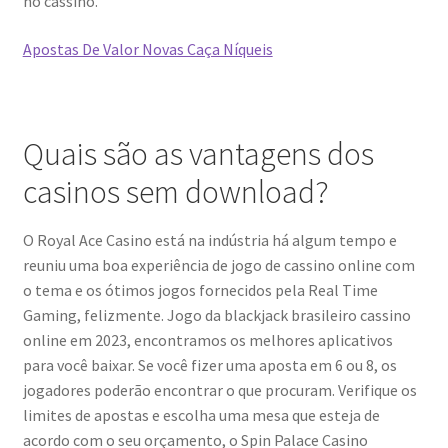
no cassino.
Apostas De Valor Novas Caça Níqueis
Quais são as vantagens dos
casinos sem download?
O Royal Ace Casino está na indústria há algum tempo e
reuniu uma boa experiência de jogo de cassino online com
o tema e os ótimos jogos fornecidos pela Real Time
Gaming, felizmente. Jogo da blackjack brasileiro cassino
online em 2023, encontramos os melhores aplicativos
para você baixar. Se você fizer uma aposta em 6 ou 8, os
jogadores poderão encontrar o que procuram. Verifique os
limites de apostas e escolha uma mesa que esteja de
acordo com o seu orçamento, o Spin Palace Casino